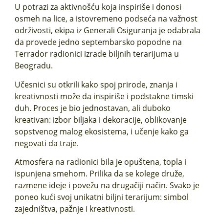
U potrazi za aktivnošću koja inspiriše i donosi
osmeh na lice, a istovremeno podseća na važnost
održivosti, ekipa iz Generali Osiguranja je odabrala
da provede jedno septembarsko popodne na
Terrador radionici izrade biljnih terarijuma u
Beogradu.
Učesnici su otkrili kako spoj prirode, znanja i
kreativnosti može da inspiriše i podstakne timski
duh. Proces je bio jednostavan, ali duboko
kreativan: izbor biljaka i dekoracije, oblikovanje
sopstvenog malog ekosistema, i učenje kako ga
negovati da traje.
Atmosfera na radionici bila je opuštena, topla i
ispunjena smehom. Prilika da se kolege druže,
razmene ideje i povežu na drugačiji način. Svako je
poneo kući svoj unikatni biljni terarijum: simbol
zajedništva, pažnje i kreativnosti.