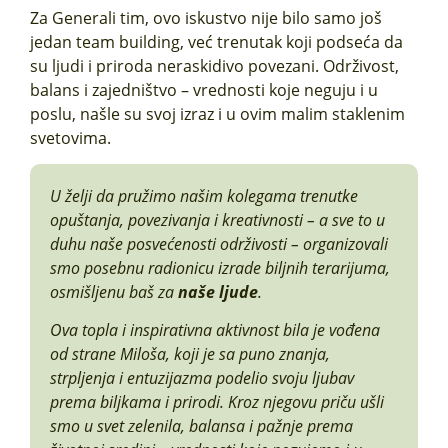
Za Generali tim, ovo iskustvo nije bilo samo još
jedan team building, već trenutak koji podseća da
su ljudi i priroda neraskidivo povezani. Održivost,
balans i zajedništvo – vrednosti koje neguju i u
poslu, našle su svoj izraz i u ovim malim staklenim
svetovima.
U želji da pružimo našim kolegama trenutke
opuštanja, povezivanja i kreativnosti – a sve to u
duhu naše posvećenosti održivosti – organizovali
smo posebnu radionicu izrade biljnih terarijuma,
osmišljenu baš za
naše ljude
.
Ova topla i inspirativna aktivnost bila je vođena
od strane Miloša, koji je sa puno znanja,
strpljenja i entuzijazma podelio svoju ljubav
prema biljkama i prirodi. Kroz njegovu priču ušli
smo u svet zelenila, balansa i pažnje prema