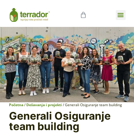
Poslovna sar
Početna
/
Dešavanja i projekti
/ Generali Osiguranje team building
Generali Osiguranje
team building