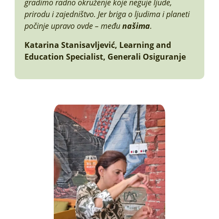
gradimo radno okruženje koje neguje ljude,
prirodu i zajedništvo. Jer briga o ljudima i planeti
počinje upravo ovde – među
našima
.
Katarina Stanisavljević, Learning and
Education Specialist, Generali Osiguranje