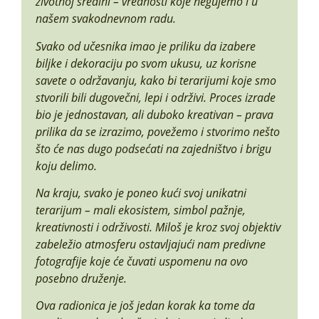
životnoj sredini – vrednosti koje negujemo i u
našem svakodnevnom radu.
Svako od učesnika imao je priliku da izabere
biljke i dekoraciju po svom ukusu, uz korisne
savete o održavanju, kako bi terarijumi koje smo
stvorili bili dugovečni, lepi i održivi. Proces izrade
bio je jednostavan, ali duboko kreativan – prava
prilika da se izrazimo, povežemo i stvorimo nešto
što će nas dugo podsećati na zajedništvo i brigu
koju delimo.
Na kraju, svako je poneo kući svoj unikatni
terarijum – mali ekosistem, simbol pažnje,
kreativnosti i održivosti. Miloš je kroz svoj objektiv
zabeležio atmosferu ostavljajući nam predivne
fotografije koje će čuvati uspomenu na ovo
posebno druženje.
Ova radionica je još jedan korak ka tome da