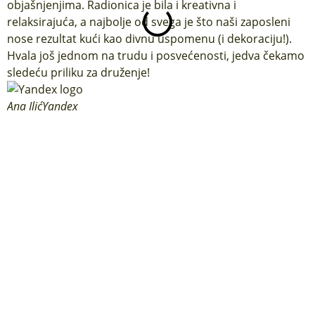
objašnjenjima. Radionica je bila i kreativna i
t
relaksirajuća, a najbolje od svega je što naši zaposleni
s
nose rezultat kući kao divnu uspomenu (i dekoraciju!).
Hvala još jednom na trudu i posvećenosti, jedva čekamo
B
sledeću priliku za druženje!
Ana Ilić
Yandex