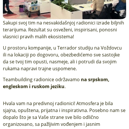
Sakupi svoj tim na nesvakidašnjoj radionici izrade biljnih
terarijuma. Rezultat su osveženi, inspirisani, ponosni
vlasnici pravih malih ekosistema!
U prostoru kompanije, u Terrador studiju na Voždovcu
ili na lokaciji po dogovoru, obezbedićemo sve sastojke
da se tvoj tim opusti, nasmeje, ali i potrudi da svojim
rukama napravi trajne uspomene.
Teambuilding radionice održavamo
na srpskom,
engleskom i ruskom jeziku
.
Hvala vam na predivnoj radionici! Atmosfera je bila
K
sjajna, opuštena, prijatna i inspirativna. Posebno nam se
r
dopalo što je sa Vaše strane sve bilo odlično
s
organizovano, sa pažljivim vođenjem i jasnim
e