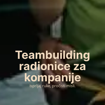
Teambuilding
radionice za
kompanije
Isprljaj ruke, pročisti misli.