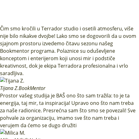
Čim smo kročili u Terrador studio i osetili atmosferu, više
nije bilo nikakve dvojbe! Lako smo se dogovorili da u ovom
sjajnom prostoru izvedemo čitavu sezonu našeg
Bookmentor programa. Polaznice su oduševljene
konceptom i enterijerom koji unosi mir i podstiče
kreativnost, dok je ekipa Terradora profesionalna i vrlo
saradljiva.
Tijana Z.
BookMentor
Prostor vašeg studija je BAŠ ono što sam tražila: to je ta
energija, taj mir, ta inspiracija! Upravo ono što nam treba
za naše radionice. Presrećna sam što smo se povezali! Sve
pohvale za organizaciju, imamo sve što nam treba i
verujem da ćemo se dugo družiti