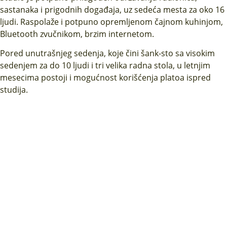
sastanaka i prigodnih događaja, uz sedeća mesta za oko 16
ljudi. Raspolaže i potpuno opremljenom čajnom kuhinjom,
Bluetooth zvučnikom, brzim internetom.
Pored unutrašnjeg sedenja, koje čini šank-sto sa visokim
sedenjem za do 10 ljudi i tri velika radna stola, u letnjim
mesecima postoji i mogućnost korišćenja platoa ispred
studija.