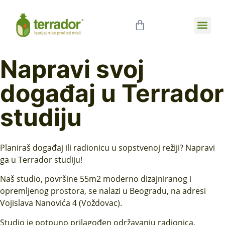
Poslovna sar
Napravi svoj
događaj u Terrador
studiju
Planiraš događaj ili radionicu u sopstvenoj režiji? Napravi
ga u Terrador studiju!
Naš studio, površine 55m2 moderno dizajniranog i
opremljenog prostora, se nalazi u Beogradu, na adresi
Vojislava Nanovića 4 (Voždovac).
Studio je potpuno prilagođen održavanju radionica,