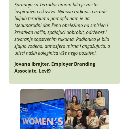
Saradnja sa Terrador timom bila je zaista
inspirativno iskustvo. Njihova radionica izrade
biljnih terarijuma pomogla nam je da
Međunarodni dan žena obeležimo na smislen i
kreativan način, spajajući dobrobit, održivost i
stvaranje sopstvenim rukama. Radionica je bila
sjajno vođena, atmosfera mirna i angažujuća, a
utisci naših koleginica više nego pozitivni.
Jovana Ibrajter, Employer Branding
Associate, Levi9