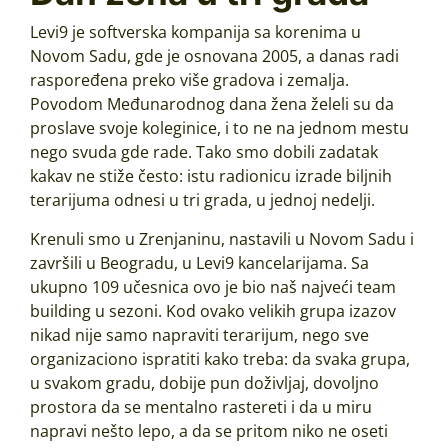
Levi9 je softverska kompanija sa korenima u
Novom Sadu, gde je osnovana 2005, a danas radi
raspoređena preko više gradova i zemalja.
Povodom Međunarodnog dana žena želeli su da
proslave svoje koleginice, i to ne na jednom mestu
nego svuda gde rade. Tako smo dobili zadatak
kakav ne stiže često: istu radionicu izrade biljnih
terarijuma odnesi u tri grada, u jednoj nedelji.
Krenuli smo u Zrenjaninu, nastavili u Novom Sadu i
završili u Beogradu, u Levi9 kancelarijama. Sa
ukupno 109 učesnica ovo je bio naš najveći team
building u sezoni. Kod ovako velikih grupa izazov
nikad nije samo napraviti terarijum, nego sve
organizaciono ispratiti kako treba: da svaka grupa,
u svakom gradu, dobije pun doživljaj, dovoljno
prostora da se mentalno rastereti i da u miru
napravi nešto lepo, a da se pritom niko ne oseti