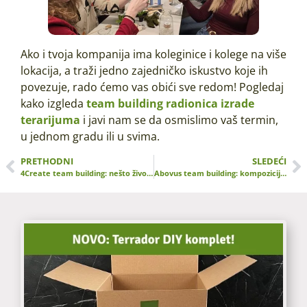
Ako i tvoja kompanija ima koleginice i kolege na više
lokacija, a traži jedno zajedničko iskustvo koje ih
povezuje, rado ćemo vas obići sve redom! Pogledaj
kako izgleda
team building radionica izrade
terarijuma
i javi nam se da osmislimo vaš termin,
u jednom gradu ili u svima.
PRETHODNI
SLEDEĆI
4Create team building: nešto živo, daleko od ekrana
Abovus team building: kompozicija pod staklom