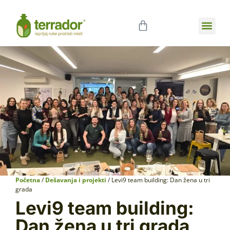
Poslovna sar
Početna
/
Dešavanja i projekti
/ Levi9 team building: Dan žena u tri
grada
Levi9 team building:
Dan žena u tri grada