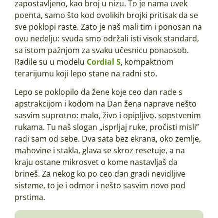
zapostavljeno, kao broj u nizu. To je nama uvek
poenta, samo što kod ovolikih brojki pritisak da se
sve poklopi raste. Zato je naš mali tim i ponosan na
ovu nedelju: svuda smo održali isti visok standard,
sa istom pažnjom za svaku učesnicu ponaosob.
Radile su u modelu
Cordial S
, kompaktnom
terarijumu koji lepo stane na radni sto.
Lepo se poklopilo da žene koje ceo dan rade s
apstrakcijom i kodom na Dan žena naprave nešto
sasvim suprotno: malo, živo i opipljivo, sopstvenim
rukama. Tu naš slogan „isprljaj ruke, pročisti misli”
radi sam od sebe. Dva sata bez ekrana, oko zemlje,
mahovine i stakla, glava se skroz resetuje, a na
kraju ostane mikrosvet o kome nastavljaš da
brineš. Za nekog ko po ceo dan gradi nevidljive
sisteme, to je i odmor i nešto sasvim novo pod
prstima.