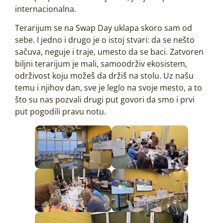
internacionalna.
Terarijum se na Swap Day uklapa skoro sam od
sebe. I jedno i drugo je o istoj stvari: da se nešto
sačuva, neguje i traje, umesto da se baci. Zatvoren
biljni terarijum je mali, samoodrživ ekosistem,
održivost koju možeš da držiš na stolu. Uz našu
temu i njihov dan, sve je leglo na svoje mesto, a to
što su nas pozvali drugi put govori da smo i prvi
put pogodili pravu notu.