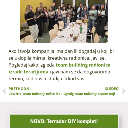
Ako i tvoja kompanija ima dan ili događaj u koji bi
se uklopila mirna, kreativna radionica, javi se.
Pogledaj kako izgleda
team building radionica
izrade terarijuma
i javi nam se da dogovorimo
termin, kod nas u studiju ili kod vas.
PRETHODNI
SLEDEĆI
Lesaffre team building: nešto što raste
Sysdig team building: sistem koji ne diže alarm