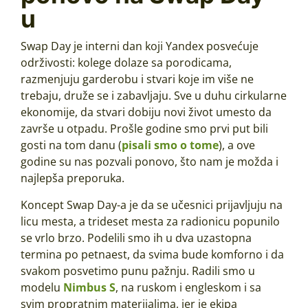
u
Swap Day je interni dan koji Yandex posvećuje
održivosti: kolege dolaze sa porodicama,
razmenjuju garderobu i stvari koje im više ne
trebaju, druže se i zabavljaju. Sve u duhu cirkularne
ekonomije, da stvari dobiju novi život umesto da
završe u otpadu. Prošle godine smo prvi put bili
gosti na tom danu (
pisali smo o tome
), a ove
godine su nas pozvali ponovo, što nam je možda i
najlepša preporuka.
Koncept Swap Day-a je da se učesnici prijavljuju na
licu mesta, a trideset mesta za radionicu popunilo
se vrlo brzo. Podelili smo ih u dva uzastopna
termina po petnaest, da svima bude komforno i da
svakom posvetimo punu pažnju. Radili smo u
modelu
Nimbus S
, na ruskom i engleskom i sa
svim propratnim materijalima, jer je ekipa