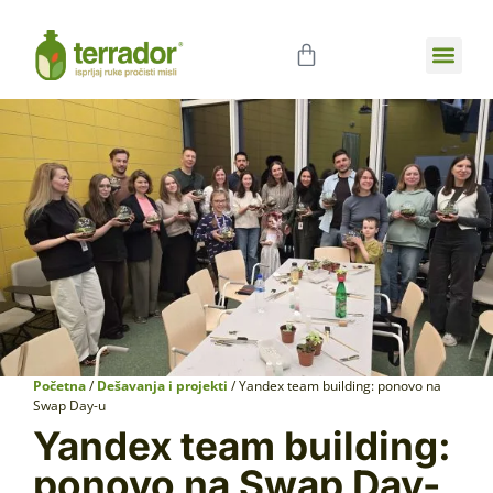
Poslovna sar
Početna
/
Dešavanja i projekti
/ Yandex team building: ponovo na
Swap Day-u
Yandex team building:
ponovo na Swap Day-